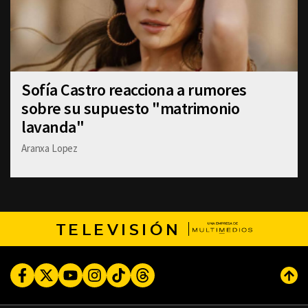
Sofía Castro reacciona a rumores
sobre su supuesto "matrimonio
lavanda"
Aranxa Lopez
TELEVISIÓN
Facebook
Twitter
Youtube
Instagram
TikTok
Threads
Subi