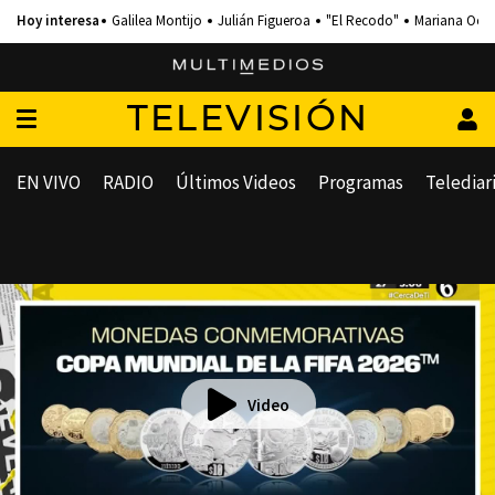
Galilea Montijo
Julián Figueroa
"El Recodo"
Mariana Och
TELEVISIÓN
EN VIVO
RADIO
Últimos Videos
Programas
Telediar
Video