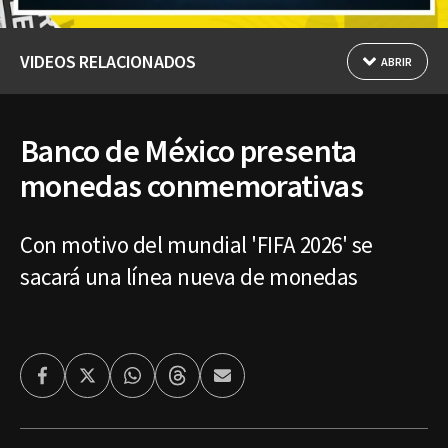
VIDEOS RELACIONADOS
ABRIR
Banco de México presenta
monedas conmemorativas
Con motivo del mundial 'FIFA 2026' se
sacará una línea nueva de monedas
Facebook
Twitter
Whatsapp
Threads
Enviar
por
Email