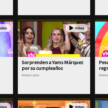
Sorprenden a Yams Márquez
Pesc
por su cumpleaños
regr
Aranxa Lopez
Aranxa