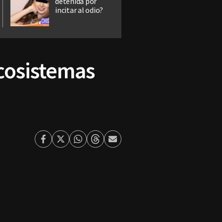
detenida por
incitar al odio?
cosistemas
Facebook
Twitter
Whatsapp
Threads
Enviar
por
Email