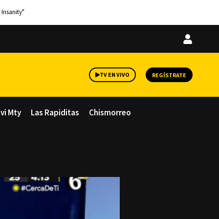
 Insanity"
Iniciar
sesión
TV EN VIVO
REGÍSTRATE
avi Mty
Las Rapiditas
Chismorreo