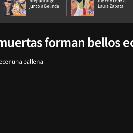
prepara algo
fue con todo a
junto a Belinda
Laura Zapata
 muertas forman bellos e
ecer una ballena