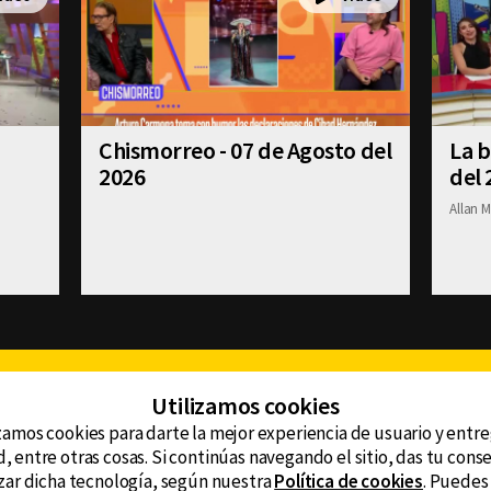
Chismorreo - 07 de Agosto del
La b
2026
del 
Allan M
Facebook
Twitter
Youtube
Instagram
TikTok
Th
Utilizamos cookies
zamos cookies para darte la mejor experiencia de usuario y entr
, entre otras cosas. Si continúas navegando el sitio, das tu con
CONTACTO
tzar dicha tecnología, según nuestra
Política de cookies
. Puedes
AVISO DE PRIVACIDAD
ncluyendo