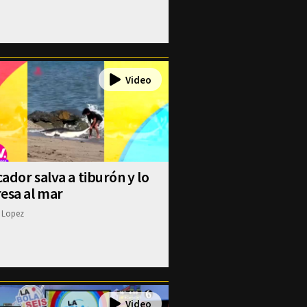
ador salva a tiburón y lo
esa al mar
 Lopez