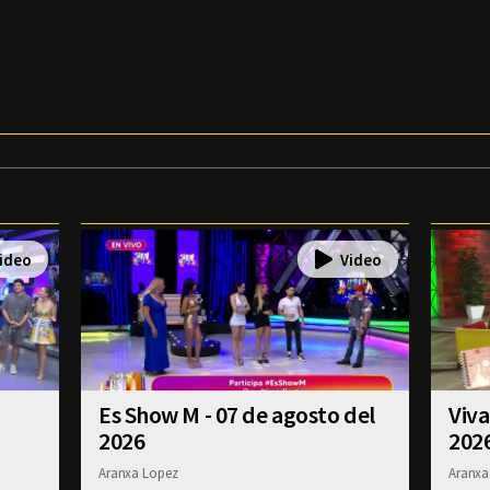
Es Show M - 07 de agosto del
Viva
2026
202
Aranxa Lopez
Aranxa