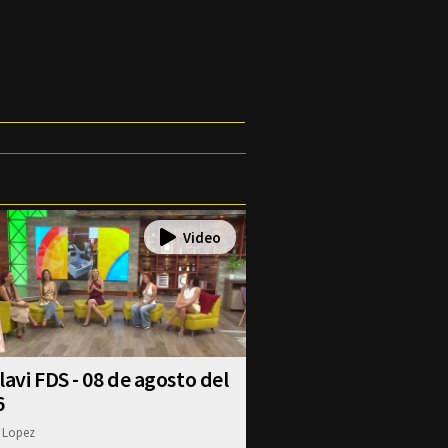
lavi FDS - 08 de agosto del
6
 Lopez