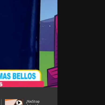
¿YosStop