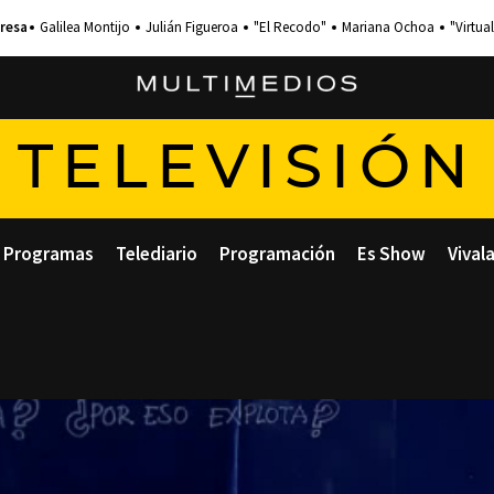
Galilea Montijo
Julián Figueroa
"El Recodo"
Mariana Ochoa
"Virtual
TELEVISIÓN
Programas
Telediario
Programación
Es Show
Vival