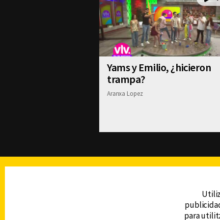
Yams y Emilio, ¿hicieron
trampa?
Aranxa Lopez
TELEVISIÓN
Utili
publicidad
DERECHOS RESERVADOS © CANAL 6 2026
para utili
Prohibida la reproducción total o parcial, i