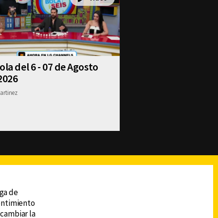
ola del 6 - 07 de Agosto
2026
artinez
reads
Subir
ega de
sentimiento
 cambiar la