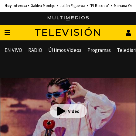
Galilea Montijo
Julián Figueroa
"El Recodo"
Mariana Och
TELEVISIÓN
EN VIVO
RADIO
Últimos Videos
Programas
Telediar
Video