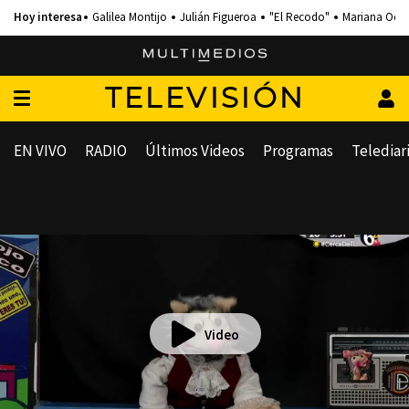
Galilea Montijo
Julián Figueroa
"El Recodo"
Mariana Och
TELEVISIÓN
EN VIVO
RADIO
Últimos Videos
Programas
Telediar
Video