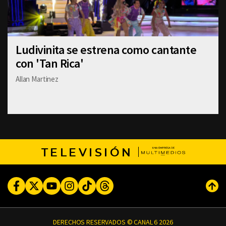
Ludivinita se estrena como cantante
con 'Tan Rica'
Allan Martinez
TELEVISIÓN
Facebook
Twitter
Youtube
Instagram
TikTok
Threads
Subi
DERECHOS RESERVADOS © CANAL 6 2026