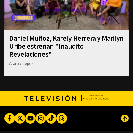
Daniel Muñoz, Karely Herrera y Marilyn
Uribe estrenan "Inaudito
Revelaciones"
Aranxa Lopez
TELEVISIÓN
Facebook
Twitter
Youtube
Instagram
TikTok
Threads
Subi