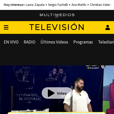
Laura Zapata
Sergio Fachelli
Ana Martín
Christian Valero
TELEVISIÓN
EN VIVO
RADIO
Últimos Videos
Programas
Telediar
Video