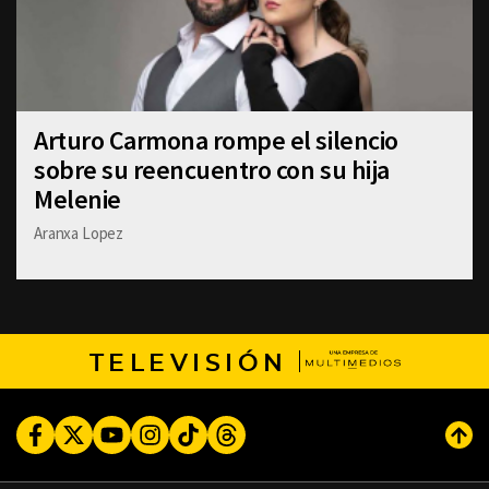
Arturo Carmona rompe el silencio
sobre su reencuentro con su hija
Melenie
Aranxa Lopez
TELEVISIÓN
Facebook
Twitter
Youtube
Instagram
TikTok
Threads
Subi