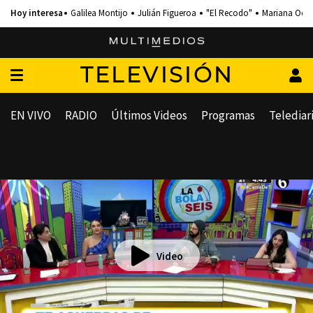
Galilea Montijo
Julián Figueroa
"El Recodo"
Mariana Och
TELEVISIÓN
EN VIVO
RADIO
Últimos Videos
Programas
Telediar
Video