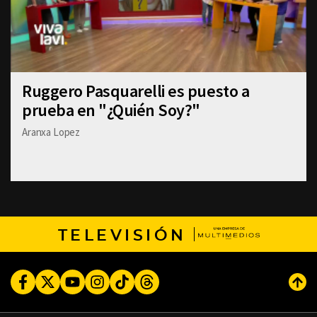
Ruggero Pasquarelli es puesto a
prueba en "¿Quién Soy?"
Aranxa Lopez
TELEVISIÓN
Facebook
Twitter
Youtube
Instagram
TikTok
Threads
Subi