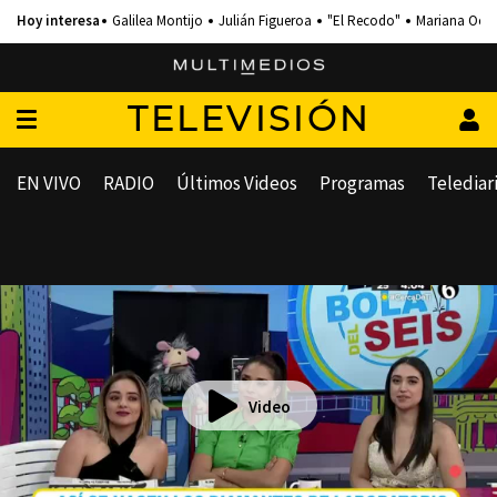
Galilea Montijo
Julián Figueroa
"El Recodo"
Mariana Och
TELEVISIÓN
EN VIVO
RADIO
Últimos Videos
Programas
Telediar
Video