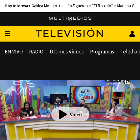
Galilea Montijo
Julián Figueroa
"El Recodo"
Mariana Och
TELEVISIÓN
EN VIVO
RADIO
Últimos Videos
Programas
Telediar
Video