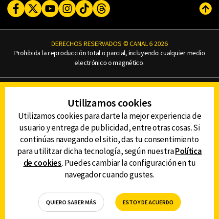
Facebook
Twitter
Youtube
Instagram
TikTok
Threads
Subi
DERECHOS RESERVADOS © CANAL 6 2026
Prohibida la reproducción total o parcial, incluyendo cualquier medio
electrónico o magnético.
CONTACTO
Utilizamos cookies
AVISO DE PRIVACIDAD
AVISO LEGAL
Utilizamos cookies para darte la mejor experiencia de
DEFENSORÍA DE LAS AUDIENCIAS
usuario y entrega de publicidad, entre otras cosas. Si
continúas navegando el sitio, das tu consentimiento
para utilitzar dicha tecnología, según nuestra
Política
de cookies
. Puedes cambiar la configuración en tu
DESCARGA LA APP DE CANAL 6
navegador cuando gustes.
QUIERO SABER MÁS
ESTOY DE ACUERDO