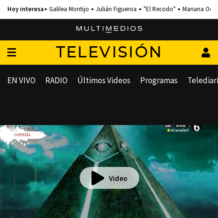
Galilea Montijo
Julián Figueroa
"El Recodo"
Mariana Och
TELEVISIÓN
EN VIVO
RADIO
Últimos Videos
Programas
Telediar
Video