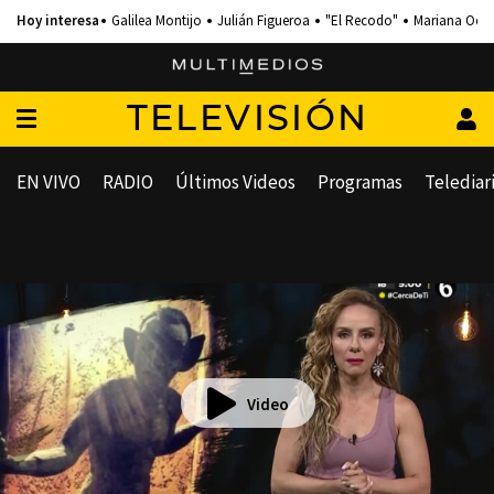
Galilea Montijo
Julián Figueroa
"El Recodo"
Mariana Och
TELEVISIÓN
EN VIVO
RADIO
Últimos Videos
Programas
Telediar
Video