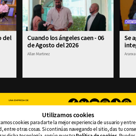
o del
Cuando los ángeles caen - 06
Se a
de Agosto del 2026
int
Allan Martinez
Aranxa
Facebook
Twitter
Youtube
Instagram
TikTok
Th
Utilizamos cookies
zamos cookies para darte la mejor experiencia de usuario y entr
CONTACTO
, entre otras cosas. Si continúas navegando el sitio, das tu con
AVISO DE PRIVACIDAD
ncluyendo
tzar dicha tecnología, según nuestra
Política de cookies
. Puedes
AVISO LEGAL