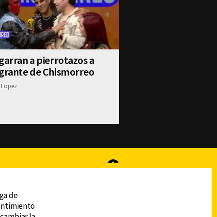
garran a pierrotazos a
egrante de Chismorreo
 Lopez
reads
Subir
ega de
sentimiento
 cambiar la