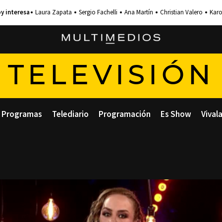
Laura Zapata
Sergio Fachelli
Ana Martín
Christian Valero
Karo
TELEVISIÓN
Programas
Telediario
Programación
Es Show
Vival