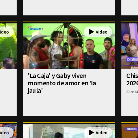
'La Caja' y Gaby viven
Chis
momento de amor en 'la
202
jaula'
Allan M