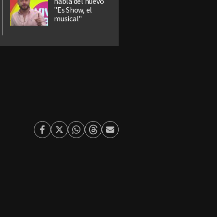
habla del nuevo
"Es Show, el
musical"
Facebook
Twitter
Whatsapp
Threads
Enviar
por
Email