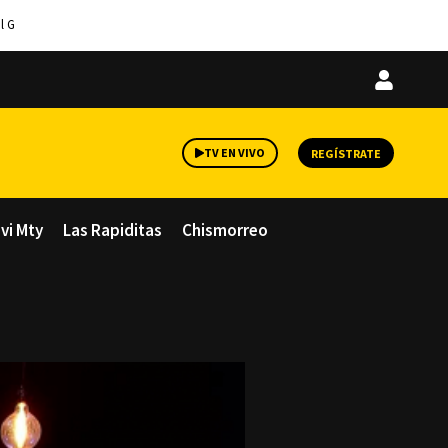
l G
Iniciar
sesión
TV EN VIVO
REGÍSTRATE
avi Mty
Las Rapiditas
Chismorreo