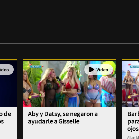
o de
Aby y Datsy, se negaron a
Barb
os
ayudarle a Gisselle
para
ojos
Allan M