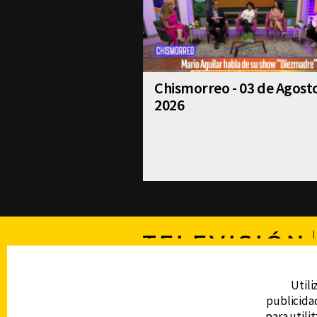
Chismorreo - 03 de Agost
2026
TELEVISIÓN
Utili
DERECHOS RESERVADOS © CANAL 6 2026
publicidad
Prohibida la reproducción total o parcial, i
para utili