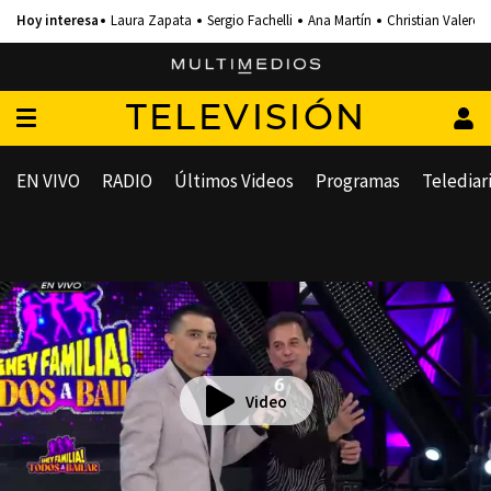
Laura Zapata
Sergio Fachelli
Ana Martín
Christian Valero
TELEVISIÓN
EN VIVO
RADIO
Últimos Videos
Programas
Telediar
Video