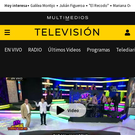
Galilea Montijo
Julián Figueroa
"El Recodo"
Mariana Och
TELEVISIÓN
EN VIVO
RADIO
Últimos Videos
Programas
Telediar
Video