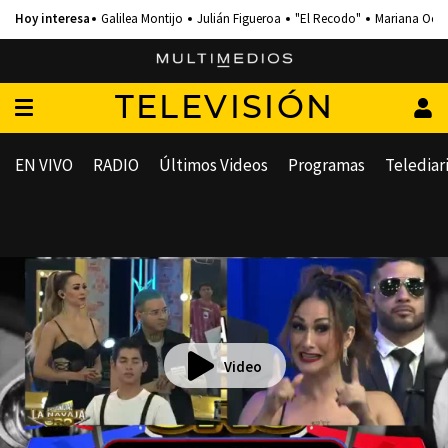
Galilea Montijo
Julián Figueroa
"El Recodo"
Mariana Och
TELEVISIÓN
EN VIVO
RADIO
Últimos Videos
Programas
Telediar
Video