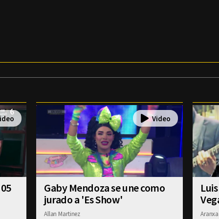
 05
Gaby Mendoza se une como
Luis
jurado a 'Es Show'
Veg
Allan Martinez
Aranxa