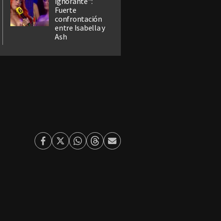
ignorante":
Fuerte
confrontación
entre Isabella y
Ash
Facebook
Twitter
Whatsapp
Threads
Enviar
por
Email