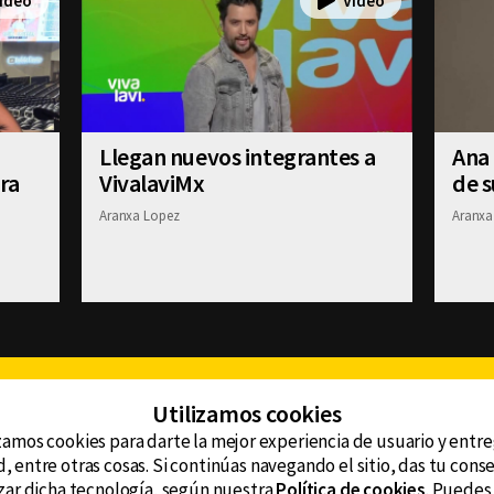
Llegan nuevos integrantes a
Ana
ra
VivalaviMx
de 
Aranxa Lopez
Aranxa
Facebook
Twitter
Youtube
Instagram
TikTok
Th
Utilizamos cookies
zamos cookies para darte la mejor experiencia de usuario y entr
, entre otras cosas. Si continúas navegando el sitio, das tu con
CONTACTO
tzar dicha tecnología, según nuestra
Política de cookies
. Puedes