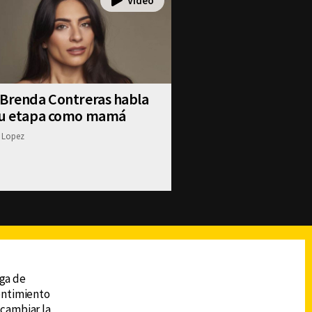
 Brenda Contreras habla
su etapa como mamá
 Lopez
reads
Subir
ega de
sentimiento
 cambiar la