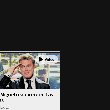
 Miguel reaparece en Las
as
 Lopez