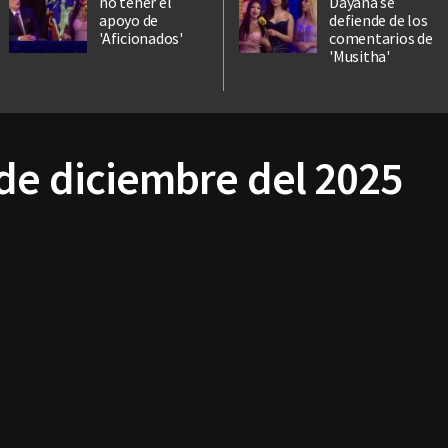
no tener el
Dayana se
apoyo de
defiende de los
'Aficionados'
comentarios de
'Musitha'
 de diciembre del 2025