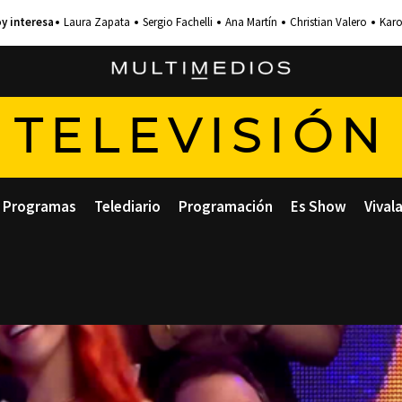
Laura Zapata
Sergio Fachelli
Ana Martín
Christian Valero
Karo
TELEVISIÓN
Programas
Telediario
Programación
Es Show
Vival