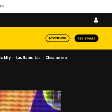
l G
Iniciar
sesión
TV EN VIVO
REGÍSTRATE
avi Mty
Las Rapiditas
Chismorreo