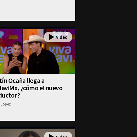
ín Ocaña llega a
laviMx, ¿cómo el nuevo
ductor?
 Lopez