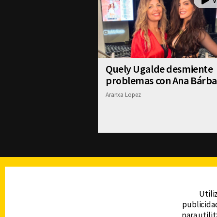
Quely Ugalde desmiente
problemas con Ana Bárba
Aranxa Lopez
TELEVISIÓN
Utili
publicidad
DERECHOS RESERVADOS © CANAL 6 2026
para utili