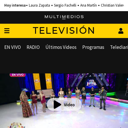
Laura Zapata
Sergio Fachelli
Ana Martín
Christian Valero
TELEVISIÓN
EN VIVO
RADIO
Últimos Videos
Programas
Telediar
Video