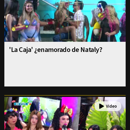
'La Caja' ¿enamorado de Nataly?