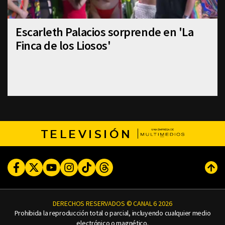
Escarleth Palacios sorprende en 'La
Finca de los Liosos'
TELEVISIÓN
Facebook
Twitter
Youtube
Instagram
TikTok
Threads
Subi
DERECHOS RESERVADOS © CANAL 6 2026
Prohibida la reproducción total o parcial, incluyendo cualquier medio
electrónico o magnético.