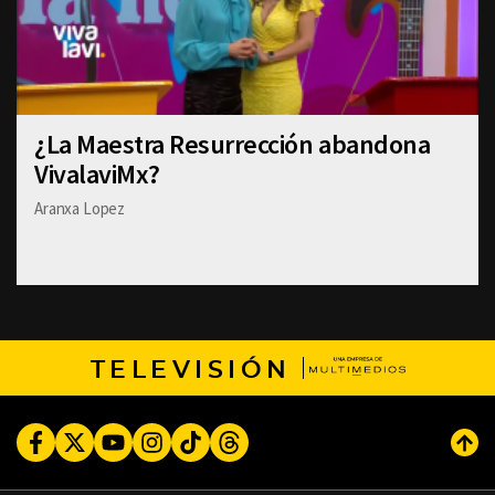
¿La Maestra Resurrección abandona
VivalaviMx?
Aranxa Lopez
TELEVISIÓN
Facebook
Twitter
Youtube
Instagram
TikTok
Threads
Subi