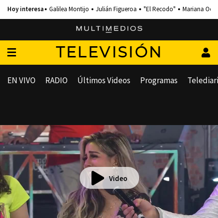
Galilea Montijo
Julián Figueroa
"El Recodo"
Mariana Och
TELEVISIÓN
EN VIVO
RADIO
Últimos Videos
Programas
Telediar
Video