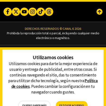
Facebook
Twitter
Youtube
Instagram
TikTok
Threads
Subi
DERECHOS RESERVADOS © CANAL 6 2026
Prohibida la reproducción total o parcial, incluyendo cualquier medio
electrónico o magnético.
CONTACTO
Utilizamos cookies
AVISO DE PRIVACIDAD
AVISO LEGAL
Utilizamos cookies para darte la mejor experiencia de
DEFENSORÍA DE LAS AUDIENCIAS
usuario y entrega de publicidad, entre otras cosas. Si
continúas navegando el sitio, das tu consentimiento
para utilitzar dicha tecnología, según nuestra
Política
de cookies
. Puedes cambiar la configuración en tu
DESCARGA LA APP DE CANAL 6
navegador cuando gustes.
QUIERO SABER MÁS
ESTOY DE ACUERDO