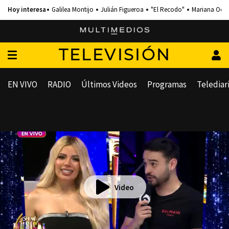
Galilea Montijo
Julián Figueroa
"El Recodo"
Mariana Och
TELEVISIÓN
EN VIVO
RADIO
Últimos Videos
Programas
Telediar
Video