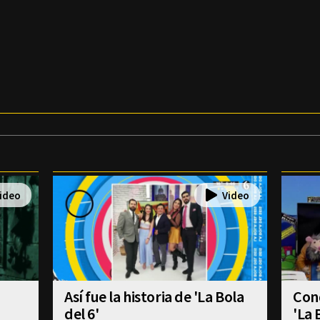
Así fue la historia de 'La Bola
Con
del 6'
'La 