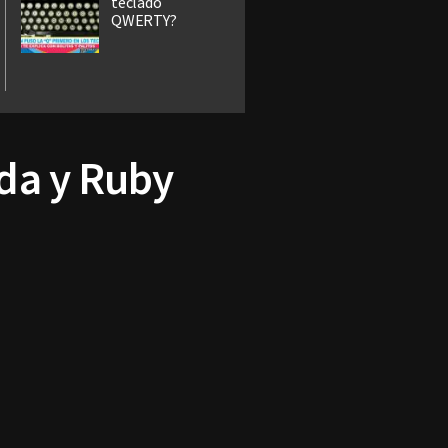
teclado
QWERTY?
da y Ruby