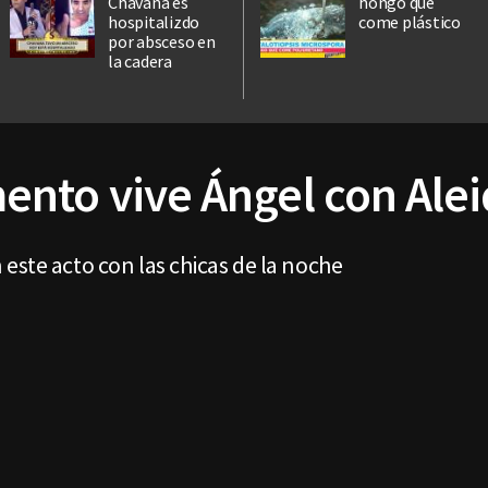
Chavana es
hongo que
hospitalizdo
come plástico
por absceso en
la cadera
nto vive Ángel con Alei
este acto con las chicas de la noche