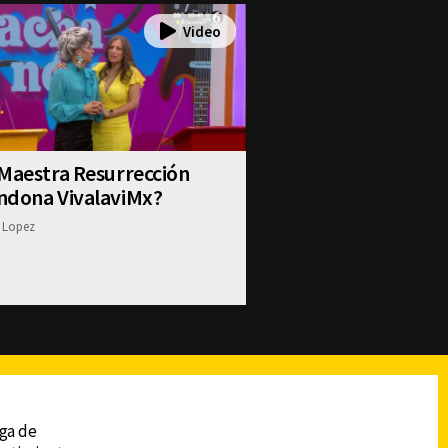
Maestra Resurrección
ndona VivalaviMx?
 Lopez
reads
Subir
ega de