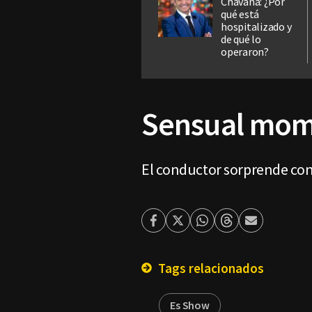
Chavana: ¿Por
qué está
hospitalizado y
de qué lo
operaron?
Sensual mome
El conductor sorprende con 
Facebook
Twitter
Whatsapp
Threads
Enviar
por
Email
Tags relacionados
Es Show