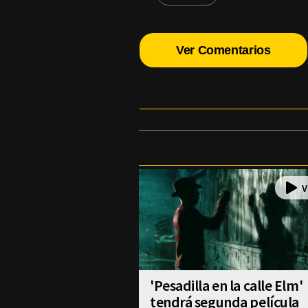
Ver Comentarios
'Pesadilla en la calle Elm'
tendrá segunda película