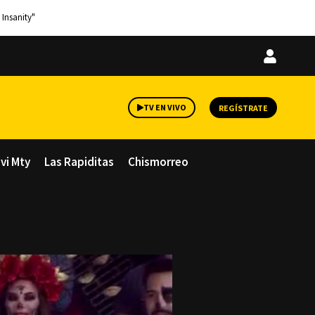
 Insanity"
Iniciar
sesión
TV EN VIVO
REGÍSTRATE
avi Mty
Las Rapiditas
Chismorreo