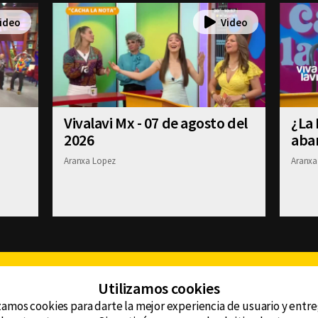
Vivalavi Mx - 07 de agosto del
¿La 
2026
aba
Aranxa Lopez
Aranxa
Facebook
Twitter
Youtube
Instagram
TikTok
Th
Utilizamos cookies
zamos cookies para darte la mejor experiencia de usuario y entr