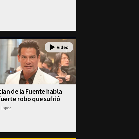
tian de la Fuente habla
fuerte robo que sufrió
 Lopez