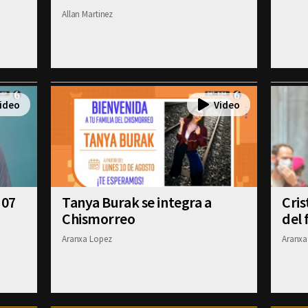
Allan Martinez
 07
Tanya Burak se integra a
Cris
Chismorreo
del 
Aranxa Lopez
Aranxa