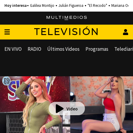
Galilea Montijo
Julián Figueroa
"El Recodo"
Mariana Och
TELEVISIÓN
EN VIVO
RADIO
Últimos Videos
Programas
Telediar
Video