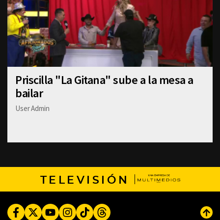
Priscilla "La Gitana" sube a la mesa a
bailar
User Admin
TELEVISIÓN
Facebook
Twitter
Youtube
Instagram
TikTok
Threads
Subi