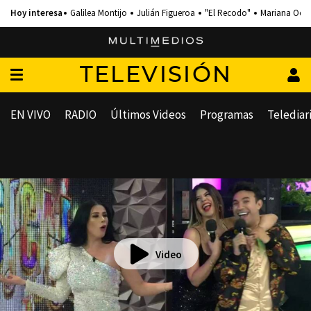
Galilea Montijo
Julián Figueroa
"El Recodo"
Mariana Och
TELEVISIÓN
EN VIVO
RADIO
Últimos Videos
Programas
Telediar
Video