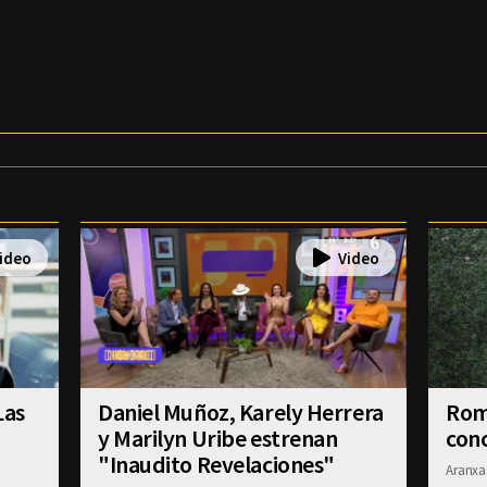
Las
Daniel Muñoz, Karely Herrera
Romi
y Marilyn Uribe estrenan
conc
"Inaudito Revelaciones"
Aranxa