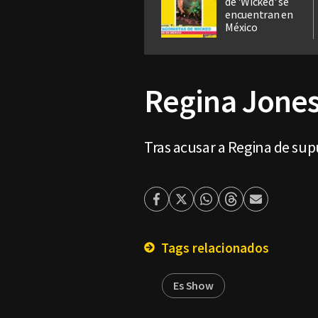
de 'Wicked' se
encuentran en
México
Regina Jones
Tras acusar a Regina de sup
Facebook
Twitter
Whatsapp
Threads
Enviar
por
Email
Tags relacionados
Es Show