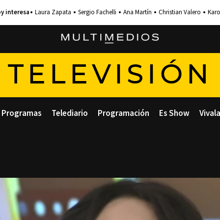
Laura Zapata
Sergio Fachelli
Ana Martín
Christian Valero
Karo
TELEVISIÓN
Programas
Telediario
Programación
Es Show
Vival