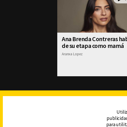
Ana Brenda Contreras ha
de su etapa como mamá
Aranxa Lopez
TELEVISIÓN
Utili
publicidad
DERECHOS RESERVADOS © CANAL 6 2026
para utili
Prohibida la reproducción total o parcial, i