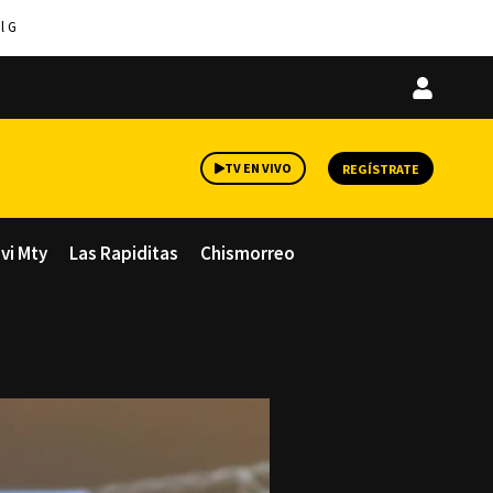
l G
Iniciar
sesión
TV EN VIVO
REGÍSTRATE
avi Mty
Las Rapiditas
Chismorreo