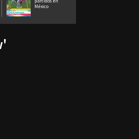
partidos en
México
w'