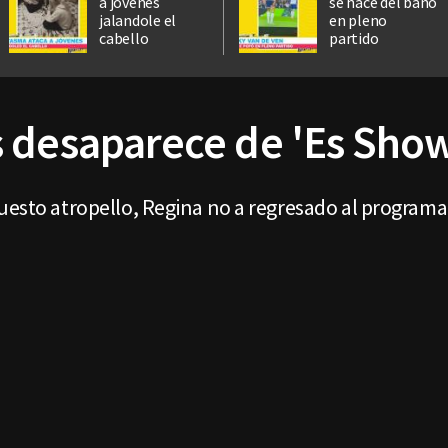
a jóvenes
se hace del baño
jalandole el
en pleno
cabello
partido
 desaparece de 'Es Sho
uesto atropello, Regina no a regresado al programa