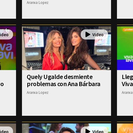
Aranxa Lopez
Quely Ugalde desmiente
Lleg
vo
problemas con Ana Bárbara
Viv
Aranxa Lopez
Aranxa