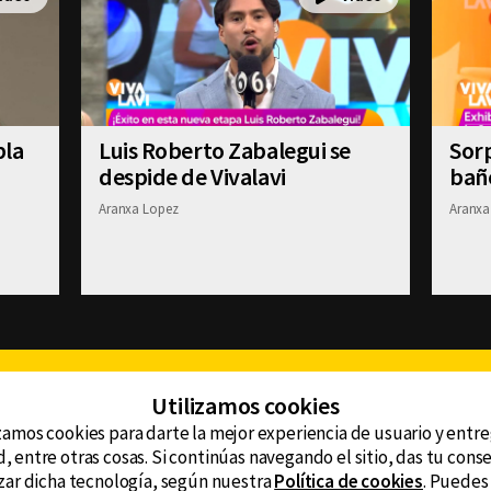
bla
Luis Roberto Zabalegui se
Sor
despide de Vivalavi
bañ
Aranxa Lopez
Aranxa
Facebook
Twitter
Youtube
Instagram
TikTok
Th
Utilizamos cookies
zamos cookies para darte la mejor experiencia de usuario y entr
, entre otras cosas. Si continúas navegando el sitio, das tu con
CONTACTO
tzar dicha tecnología, según nuestra
Política de cookies
. Puedes
AVISO DE PRIVACIDAD
ncluyendo