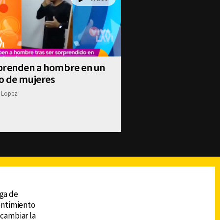
prenden a hombre en un
o de mujeres
 Lopez
reads
Subir
ega de
sentimiento
 cambiar la