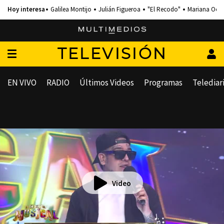
Galilea Montijo
Julián Figueroa
"El Recodo"
Mariana Och
TELEVISIÓN
EN VIVO
RADIO
Últimos Videos
Programas
Telediar
Video