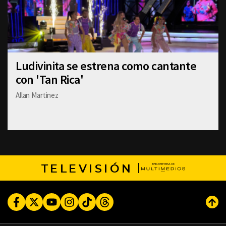
Ludivinita se estrena como cantante
con 'Tan Rica'
Allan Martinez
TELEVISIÓN
Facebook
Twitter
Youtube
Instagram
TikTok
Threads
Subi