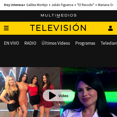
Galilea Montijo
Julián Figueroa
"El Recodo"
Mariana Och
TELEVISIÓN
EN VIVO
RADIO
Últimos Videos
Programas
Telediar
Video