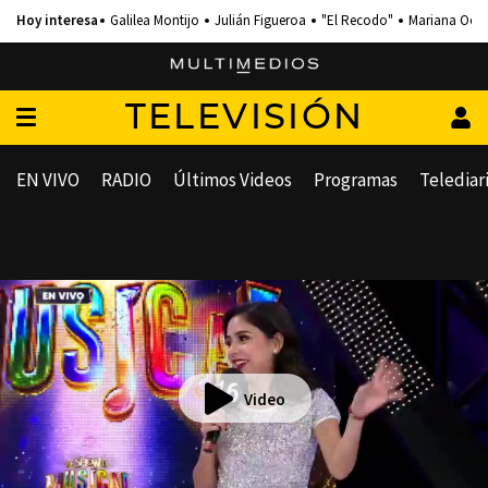
Galilea Montijo
Julián Figueroa
"El Recodo"
Mariana Och
TELEVISIÓN
EN VIVO
RADIO
Últimos Videos
Programas
Telediar
Video