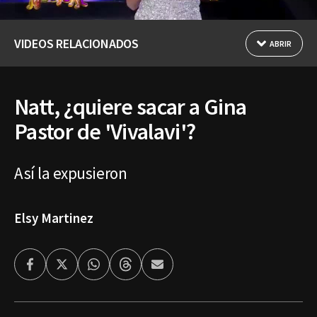
VIDEOS RELACIONADOS
ABRIR
Natt, ¿quiere sacar a Gina
Pastor de 'Vivalavi'?
Así la expusieron
Elsy Martinez
Facebook
Twitter
Whatsapp
Threads
Enviar
por
Email