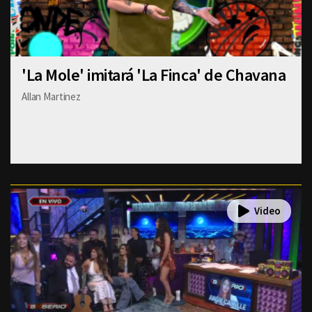
'La Mole' imitará 'La Finca' de Chavana
Allan Martinez