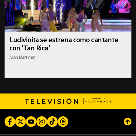
Ludivinita se estrena como cantante
con 'Tan Rica'
Allan Martinez
TELEVISIÓN
Facebook
Twitter
Youtube
Instagram
TikTok
Threads
Subi