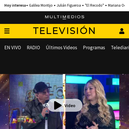
Galilea Montijo
Julián Figueroa
"El Recodo"
Mariana Och
TELEVISIÓN
EN VIVO
RADIO
Últimos Videos
Programas
Telediar
Video