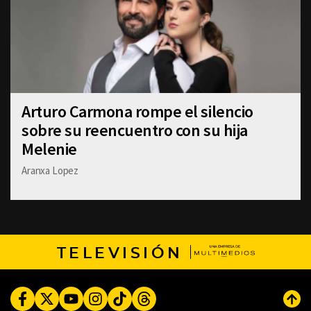
Arturo Carmona rompe el silencio
sobre su reencuentro con su hija
Melenie
Aranxa Lopez
TELEVISIÓN
Facebook
Twitter
Youtube
Instagram
TikTok
Threads
Subi