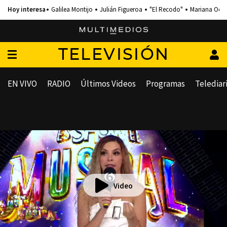
Galilea Montijo
Julián Figueroa
"El Recodo"
Mariana Och
TELEVISIÓN
EN VIVO
RADIO
Últimos Videos
Programas
Telediar
Video