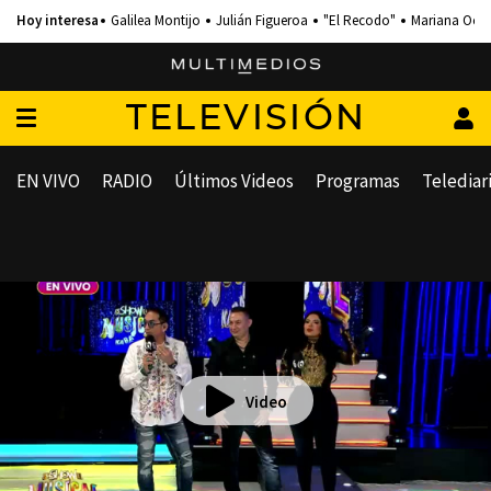
Galilea Montijo
Julián Figueroa
"El Recodo"
Mariana Och
TELEVISIÓN
EN VIVO
RADIO
Últimos Videos
Programas
Telediar
Video