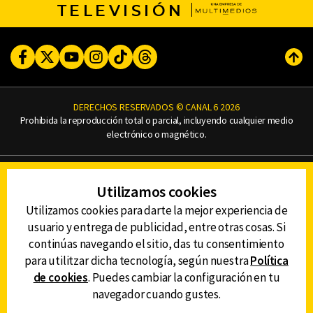
TELEVISIÓN
Facebook
Twitter
Youtube
Instagram
TikTok
Threads
Subi
DERECHOS RESERVADOS © CANAL 6 2026
Prohibida la reproducción total o parcial, incluyendo cualquier medio
electrónico o magnético.
CONTACTO
Utilizamos cookies
AVISO DE PRIVACIDAD
AVISO LEGAL
Utilizamos cookies para darte la mejor experiencia de
DEFENSORÍA DE LAS AUDIENCIAS
usuario y entrega de publicidad, entre otras cosas. Si
continúas navegando el sitio, das tu consentimiento
para utilitzar dicha tecnología, según nuestra
Política
de cookies
. Puedes cambiar la configuración en tu
DESCARGA LA APP DE CANAL 6
navegador cuando gustes.