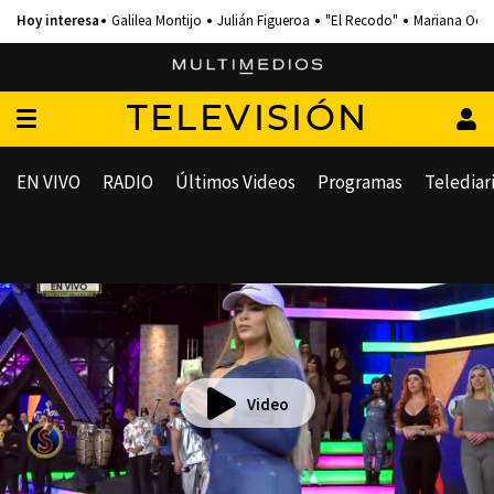
Galilea Montijo
Julián Figueroa
"El Recodo"
Mariana Och
TELEVISIÓN
EN VIVO
RADIO
Últimos Videos
Programas
Telediar
Video