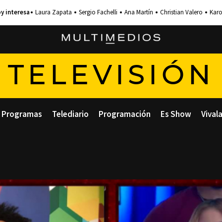
Laura Zapata
Sergio Fachelli
Ana Martín
Christian Valero
Karo
TELEVISIÓN
Programas
Telediario
Programación
Es Show
Vival