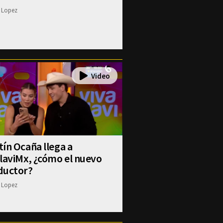
 Lopez
ín Ocaña llega a
laviMx, ¿cómo el nuevo
ductor?
 Lopez