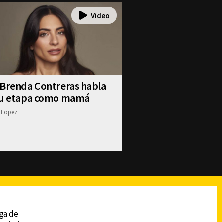
 Brenda Contreras habla
su etapa como mamá
 Lopez
reads
Subir
ega de