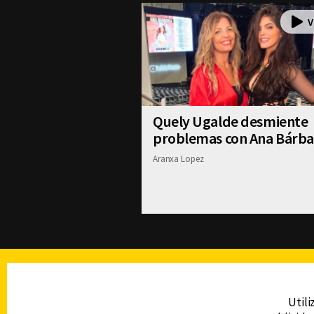
Quely Ugalde desmiente
problemas con Ana Bárba
Aranxa Lopez
TELEVISIÓN
Utili