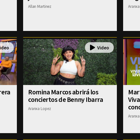
Allan Martinez
Aranxa
rera
Romina Marcos abrirá los
Mart
conciertos de Benny Ibarra
Viva
con
Aranxa Lopez
Aranxa