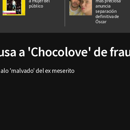
a mujer del
más preciosa”
público
anuncia
separación
definitiva de
Óscar
usa a 'Chocolove' de fra
alo 'malvado' del ex meserito