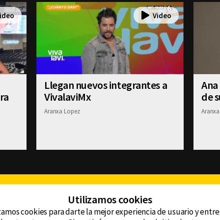
Llegan nuevos integrantes a
Ana
ra
VivalaviMx
de 
Aranxa Lopez
Aranxa
Facebook
Twitter
Youtube
Instagram
TikTok
Th
Utilizamos cookies
zamos cookies para darte la mejor experiencia de usuario y entr