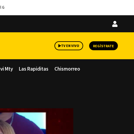
l G
Iniciar
sesión
TV EN VIVO
REGÍSTRATE
avi Mty
Las Rapiditas
Chismorreo