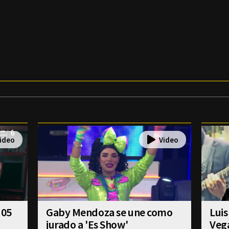
 05
Gaby Mendoza se une como
Luis
jurado a 'Es Show'
Veg