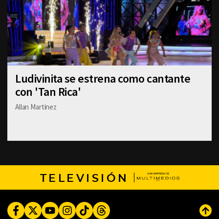
Ludivinita se estrena como cantante
con 'Tan Rica'
Allan Martinez
TELEVISIÓN
Facebook
Twitter
Youtube
Instagram
TikTok
Threads
Subi