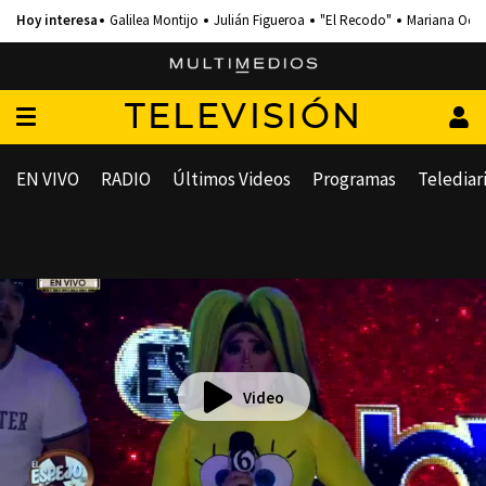
Galilea Montijo
Julián Figueroa
"El Recodo"
Mariana Och
TELEVISIÓN
EN VIVO
RADIO
Últimos Videos
Programas
Telediar
Video