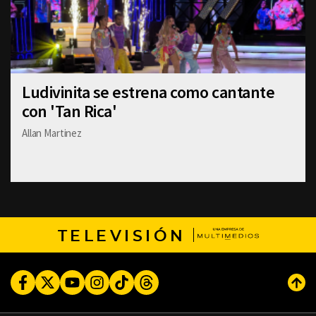
Ludivinita se estrena como cantante
con 'Tan Rica'
Allan Martinez
TELEVISIÓN
Facebook
Twitter
Youtube
Instagram
TikTok
Threads
Subi