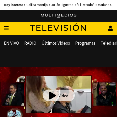
Galilea Montijo
Julián Figueroa
"El Recodo"
Mariana Och
TELEVISIÓN
EN VIVO
RADIO
Últimos Videos
Programas
Telediar
Video