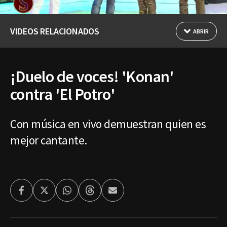
VIDEOS RELACIONADOS
ABRIR
¡Duelo de voces! 'Konan'
contra 'El Potro'
Con música en vivo demuestran quien es
mejor cantante.
Facebook
Twitter
Whatsapp
Threads
Enviar
por
Email