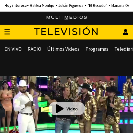
Galilea Montijo
Julián Figueroa
"El Recodo"
Mariana Och
TELEVISIÓN
EN VIVO
RADIO
Últimos Videos
Programas
Telediar
Video