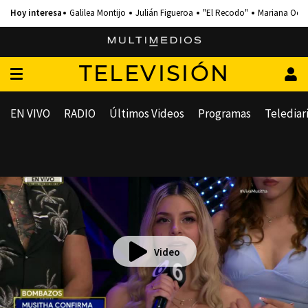
Galilea Montijo
Julián Figueroa
"El Recodo"
Mariana Och
TELEVISIÓN
EN VIVO
RADIO
Últimos Videos
Programas
Telediar
Video