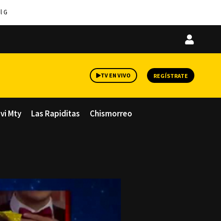
l G
Iniciar
sesión
TV EN VIVO
REGÍSTRATE
avi Mty
Las Rapiditas
Chismorreo