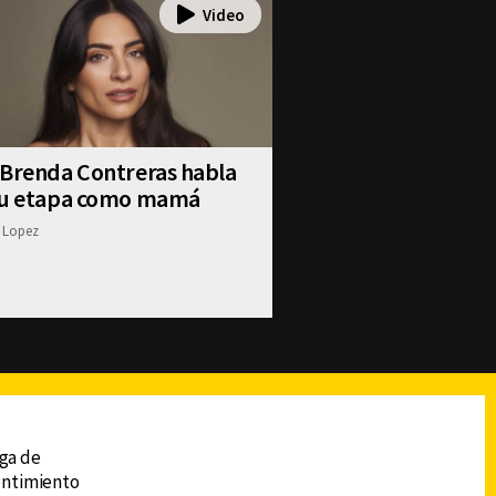
 Brenda Contreras habla
su etapa como mamá
 Lopez
reads
Subir
ega de
sentimiento