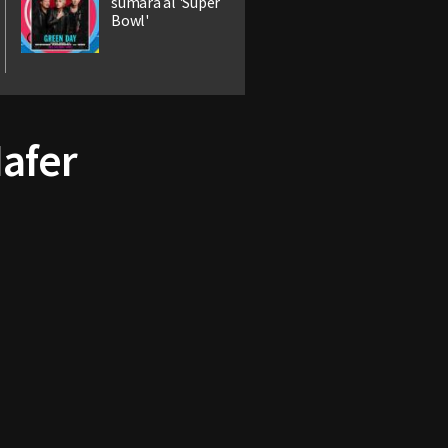
sumará al 'Super
Bowl'
Mafer