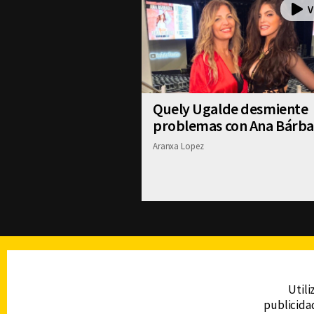
Quely Ugalde desmiente
problemas con Ana Bárba
Aranxa Lopez
TELEVISIÓN
Utili
publicidad
DERECHOS RESERVADOS © CANAL 6 2026