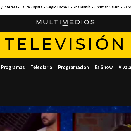
Laura Zapata
Sergio Fachelli
Ana Martín
Christian Valero
Karo
TELEVISIÓN
Programas
Telediario
Programación
Es Show
Vival