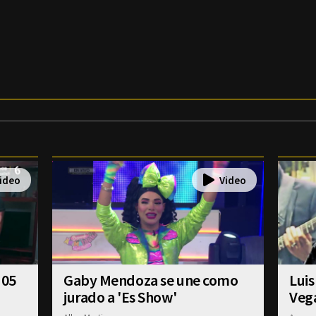
 05
Gaby Mendoza se une como
Luis
jurado a 'Es Show'
Veg