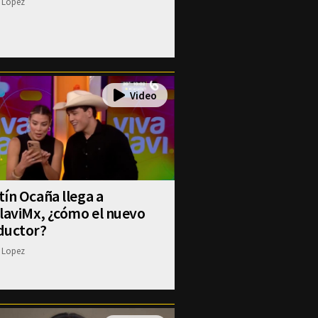
 Lopez
ín Ocaña llega a
laviMx, ¿cómo el nuevo
ductor?
 Lopez