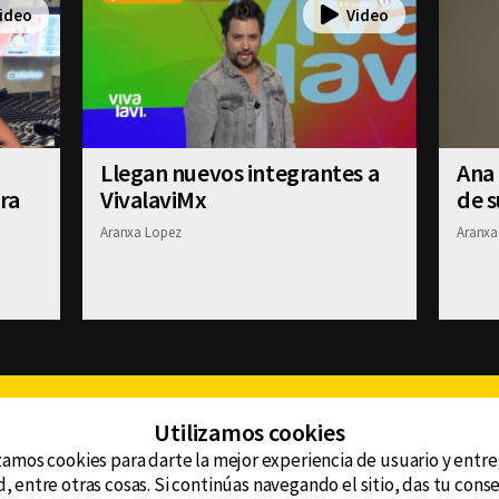
Llegan nuevos integrantes a
Ana
ra
VivalaviMx
de 
Aranxa Lopez
Aranxa
Facebook
Twitter
Youtube
Instagram
TikTok
Th
Utilizamos cookies
zamos cookies para darte la mejor experiencia de usuario y entr
, entre otras cosas. Si continúas navegando el sitio, das tu con
CONTACTO