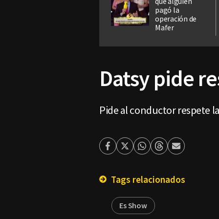
que alguien
pagó la
operación de
Mafer
Datsy pide re
Pide al conductor respete la
Facebook
Twitter
Whatsapp
Threads
Enviar
por
Email
Tags relacionados
Es Show