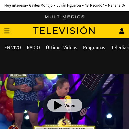
Galilea Montijo
Julián Figueroa
"El Recodo"
Mariana Och
TELEVISIÓN
EN VIVO
RADIO
Últimos Videos
Programas
Telediar
Video