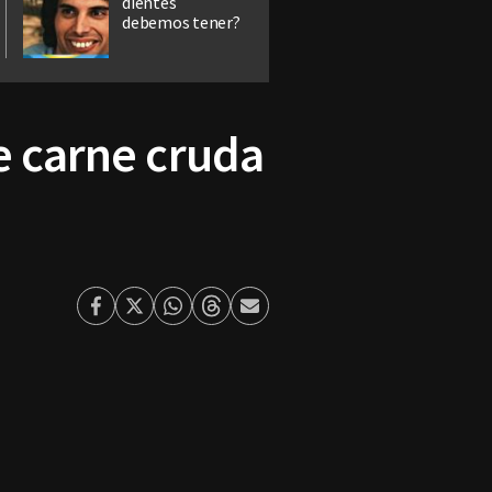
dientes
debemos tener?
e carne cruda
Facebook
Twitter
Whatsapp
Threads
Enviar
por
Email