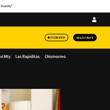
 Insanity"
Iniciar
sesión
TV EN VIVO
REGÍSTRATE
avi Mty
Las Rapiditas
Chismorreo