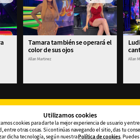
ra
Tamara también se operará el
Ludi
color de sus ojos
cant
Allan Martinez
Allan M
Facebook
Twitter
Youtube
Instagram
TikTok
Th
Utilizamos cookies
zamos cookies para darte la mejor experiencia de usuario y entr
, entre otras cosas. Si continúas navegando el sitio, das tu con
CONTACTO
tzar dicha tecnología, según nuestra
Política de cookies
. Puedes
AVISO DE PRIVACIDAD
ncluyendo