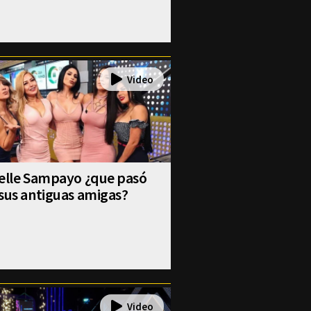
selle Sampayo ¿que pasó
sus antiguas amigas?