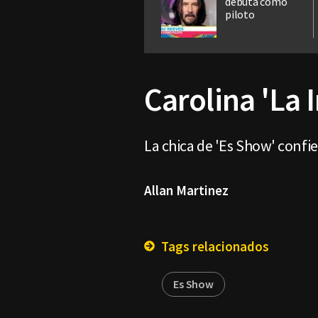
debuta como
piloto
Carolina 'La 
La chica de 'Es Show' confi
Allan Martinez
Tags relacionados
Es Show