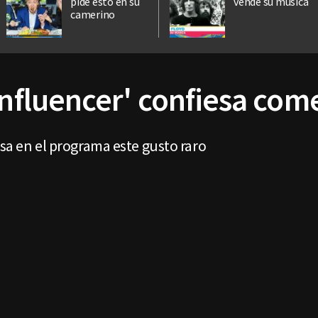
pide esto en su
vende su música
camerino
Influencer' confiesa com
esa en el programa este gusto raro