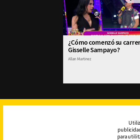
¿Cómo comenzó su carre
Gisselle Sampayo?
Allan Martinez
TELEVISIÓN
Utili
publicidad
DERECHOS RESERVADOS © CANAL 6 2026
para utili
Prohibida la reproducción total o parcial, i