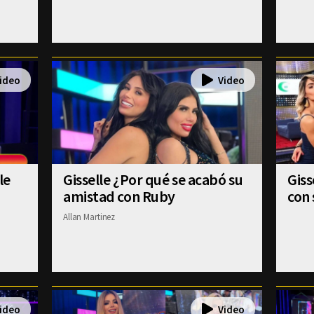
le
Gisselle ¿Por qué se acabó su
Gis
amistad con Ruby
con 
Allan Martinez