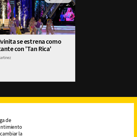
vinita se estrena como
ante con 'Tan Rica'
artinez
reads
Subir
ega de
sentimiento
 cambiar la