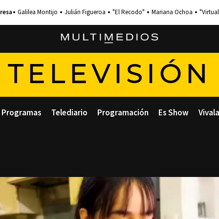
Galilea Montijo
Julián Figueroa
"El Recodo"
Mariana Ochoa
"Virtual
TELEVISIÓN
Programas
Telediario
Programación
Es Show
Vival