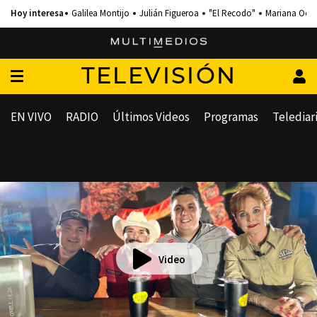
Galilea Montijo
Julián Figueroa
"El Recodo"
Mariana Och
TELEVISIÓN
EN VIVO
RADIO
Últimos Videos
Programas
Telediar
Video