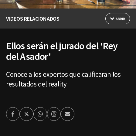
VIDEOS RELACIONADOS
ABRIR
Ellos serán el jurado del 'Rey
del Asador'
Conoce a los expertos que calificaran los
resultados del reality
Facebook
Twitter
Whatsapp
Threads
Enviar
por
Email