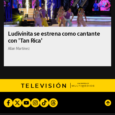
Ludivinita se estrena como cantante
con 'Tan Rica'
Allan Martinez
TELEVISIÓN
Facebook
Twitter
Youtube
Instagram
TikTok
Threads
Subi