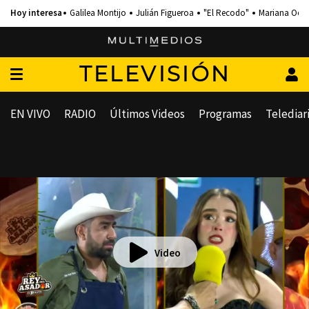
Galilea Montijo
Julián Figueroa
"El Recodo"
Mariana Och
TELEVISIÓN
EN VIVO
RADIO
Últimos Videos
Programas
Telediar
Video