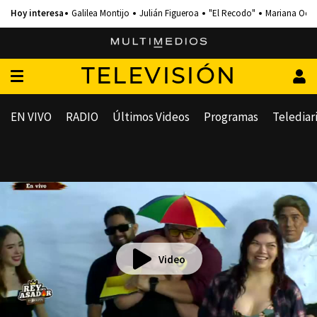
Galilea Montijo
Julián Figueroa
"El Recodo"
Mariana Och
TELEVISIÓN
EN VIVO
RADIO
Últimos Videos
Programas
Telediar
Video