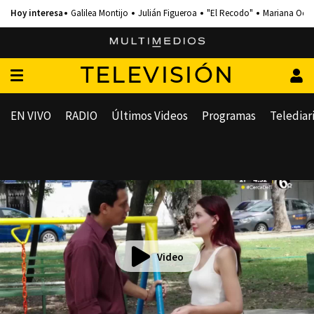
Galilea Montijo
Julián Figueroa
"El Recodo"
Mariana Och
TELEVISIÓN
EN VIVO
RADIO
Últimos Videos
Programas
Telediar
Video