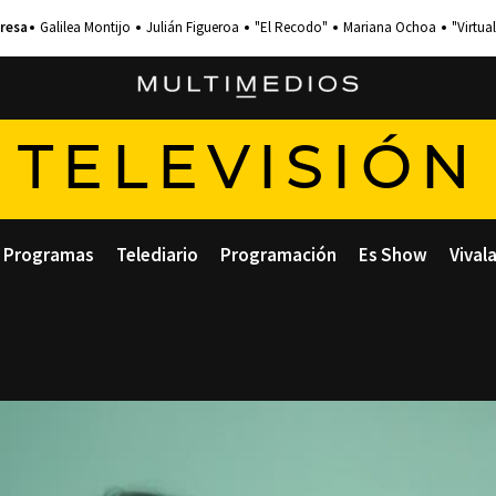
Galilea Montijo
Julián Figueroa
"El Recodo"
Mariana Ochoa
"Virtual
TELEVISIÓN
Programas
Telediario
Programación
Es Show
Vival