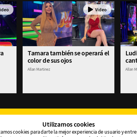
ra
Tamara también se operará el
Ludi
color de sus ojos
cant
Allan Martinez
Allan M
Facebook
Twitter
Youtube
Instagram
TikTok
Th
Utilizamos cookies
zamos cookies para darte la mejor experiencia de usuario y entr