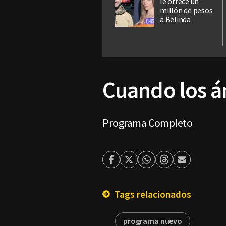
le ofrece un
millón de pesos
a Belinda
Cuando los án
Programa Completo
Facebook
Twitter
Whatsapp
Threads
Enviar
por
Email
Tags relacionados
programa nuevo