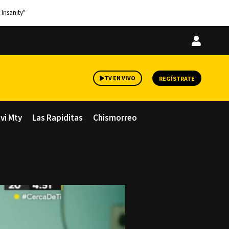
 Insanity"
Iniciar
sesión
TV EN VIVO
REGÍSTRATE
avi Mty
Las Rapiditas
Chismorreo