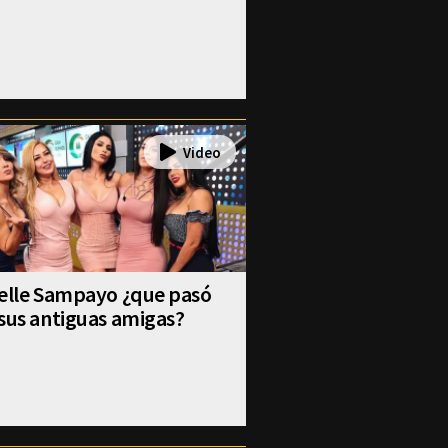
selle Sampayo ¿que pasó
sus antiguas amigas?