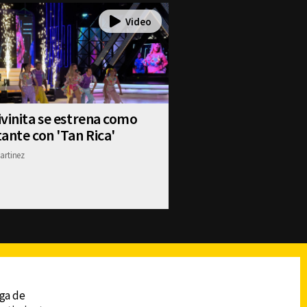
vinita se estrena como
ante con 'Tan Rica'
artinez
reads
Subir
ega de