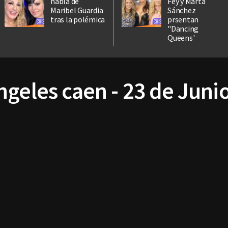
habla de
Fey y Marta
Maribel Guardia
Sánchez
tras la polémica
prsentan
"Dancing
Queens'
geles caen - 23 de Juni