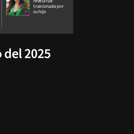
revela fue
traicionada por
su hijo
o del 2025