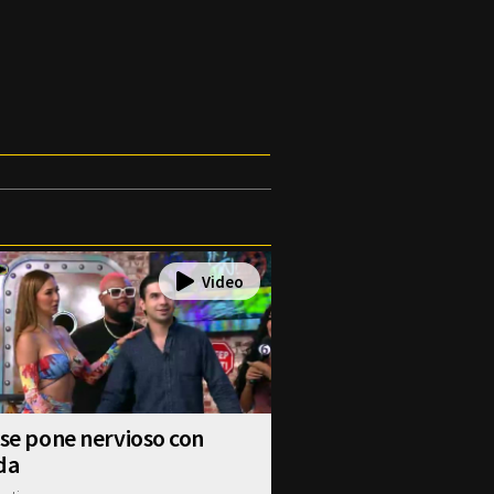
 se pone nervioso con
da