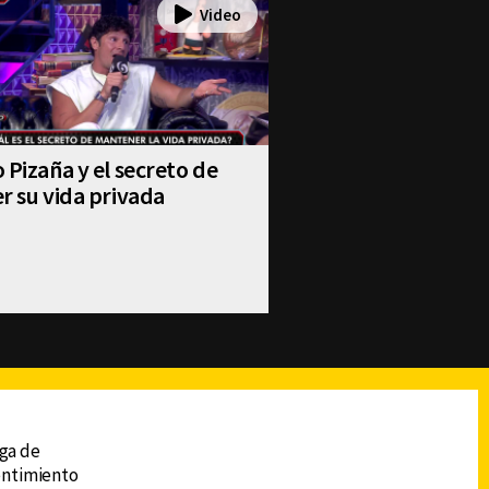
 Pizaña y el secreto de
r su vida privada
reads
Subir
ega de
sentimiento