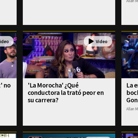
Allan M
' no
'La Morocha' ¿Qué
La e
conductora la trató peor en
boch
su carrera?
Gon
Allan M