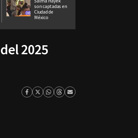
Salma Hayek
son captadas en
Ciudad de
México
 del 2025
Facebook
Twitter
Whatsapp
Threads
Enviar
por
Email