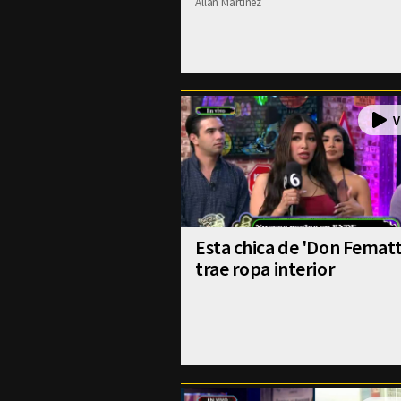
Allan Martinez
Esta chica de 'Don Fematt
trae ropa interior