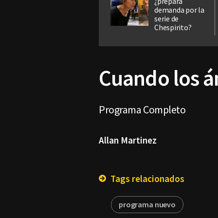
¿prepara
demanda por la
serie de
Chespirito?
Cuando los án
Programa Completo
Allan Martinez
Tags relacionados
programa nuevo