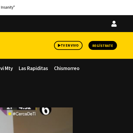
 Insanity"
Iniciar
sesión
TV EN VIVO
REGÍSTRATE
avi Mty
Las Rapiditas
Chismorreo