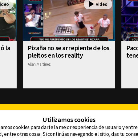
ó la
Pizaña no se arrepiente de los
Paco
pleitos en los reality
tene
Allan Martinez
Facebook
Twitter
Youtube
Instagram
TikTok
Th
Utilizamos cookies
zamos cookies para darte la mejor experiencia de usuario y entr
, entre otras cosas. Si continúas navegando el sitio, das tu con
CONTACTO