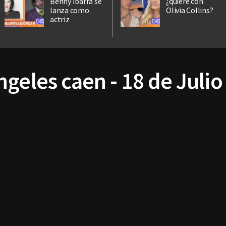
Benny Ibarra se
¿quiere con
lanza como
Olivia Collins?
actriz
geles caen - 18 de Julio