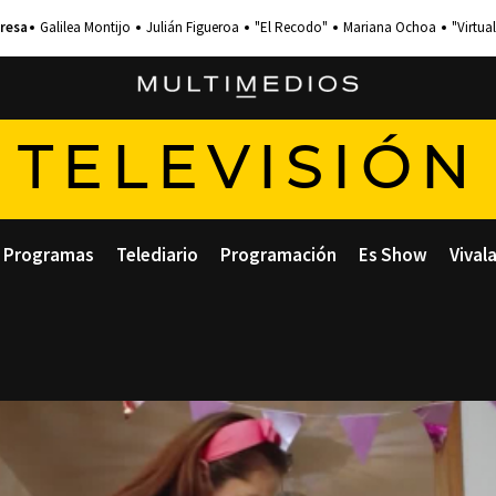
Galilea Montijo
Julián Figueroa
"El Recodo"
Mariana Ochoa
"Virtual
TELEVISIÓN
Programas
Telediario
Programación
Es Show
Vival