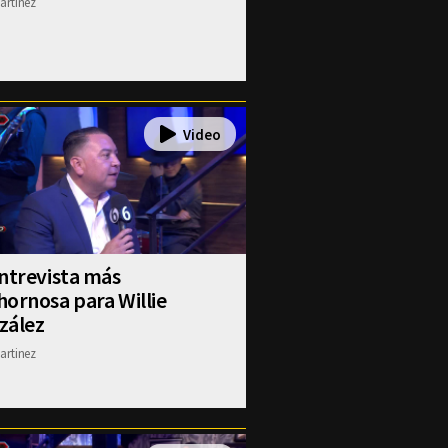
artinez
ntrevista más
ornosa para Willie
zález
artinez