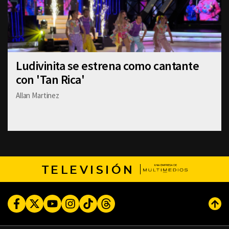
Ludivinita se estrena como cantante
con 'Tan Rica'
Allan Martinez
TELEVISIÓN
Facebook
Twitter
Youtube
Instagram
TikTok
Threads
Subi