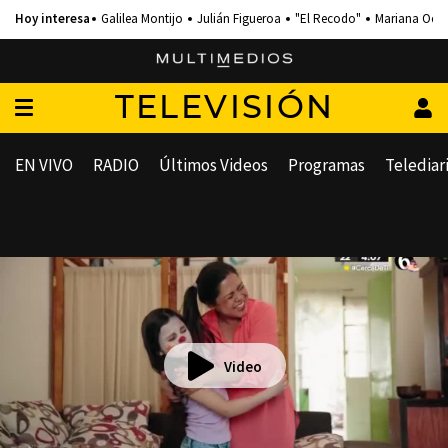
Galilea Montijo
Julián Figueroa
"El Recodo"
Mariana Och
TELEVISIÓN
EN VIVO
RADIO
Últimos Videos
Programas
Telediar
Video