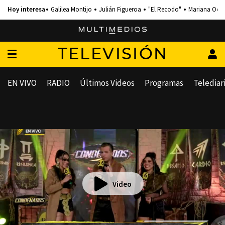
Galilea Montijo
Julián Figueroa
"El Recodo"
Mariana Och
TELEVISIÓN
EN VIVO
RADIO
Últimos Videos
Programas
Telediar
Video