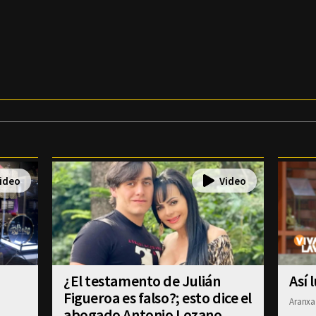
¿El testamento de Julián
Así 
Figueroa es falso?; esto dice el
Aranxa
abogado Antonio Lozano