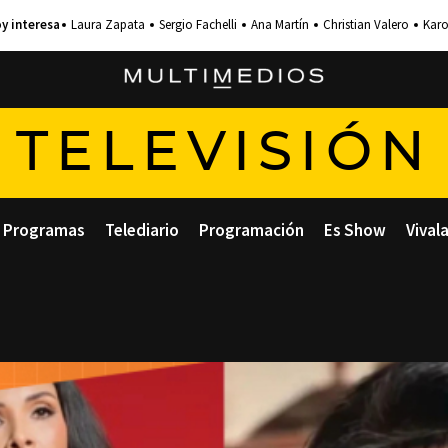
Laura Zapata
Sergio Fachelli
Ana Martín
Christian Valero
Karo
TELEVISIÓN
Programas
Telediario
Programación
Es Show
Vival