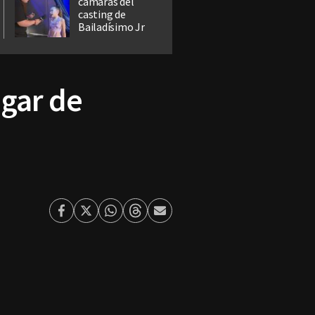
cámaras del
casting de
Bailadísimo Jr
ugar de
Facebook
Twitter
Whatsapp
Threads
Enviar
por
Email