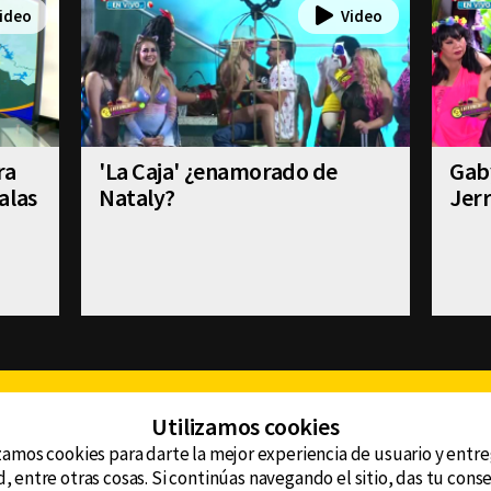
ra
'La Caja' ¿enamorado de
Gab
alas
Nataly?
Jer
Facebook
Twitter
Youtube
Instagram
TikTok
Th
Utilizamos cookies
zamos cookies para darte la mejor experiencia de usuario y entr
, entre otras cosas. Si continúas navegando el sitio, das tu con
CONTACTO