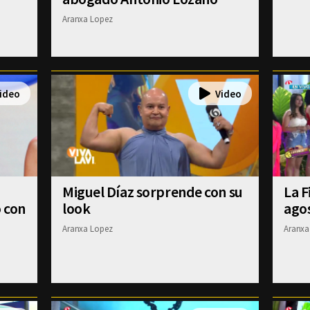
Aranxa Lopez
Miguel Díaz sorprende con su
La F
ó con
look
agos
Aranxa Lopez
Aranxa