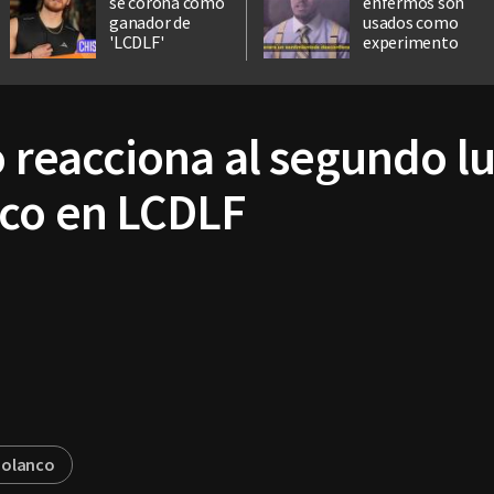
se corona como
enfermos son
ganador de
usados como
'LCDLF'
experimento
o reacciona al segundo l
nco en LCDLF
polanco