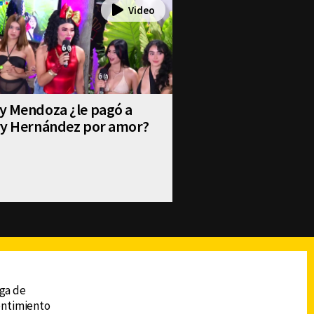
y Mendoza ¿le pagó a
ry Hernández por amor?
reads
Subir
ega de
sentimiento