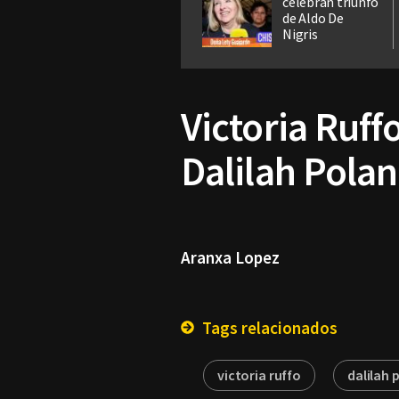
celebran triunfo
de Aldo De
Nigris
Victoria Ruff
Dalilah Pola
Aranxa Lopez
Tags relacionados
victoria ruffo
dalilah 