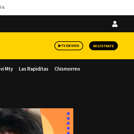
l G
Iniciar
sesión
TV EN VIVO
REGÍSTRATE
avi Mty
Las Rapiditas
Chismorreo