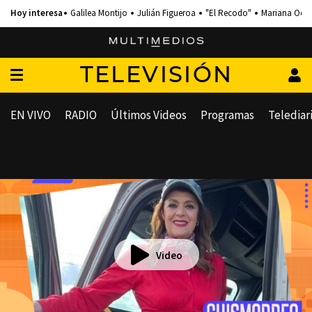
Galilea Montijo
Julián Figueroa
"El Recodo"
Mariana Och
TELEVISIÓN
EN VIVO
RADIO
Últimos Videos
Programas
Telediar
Video