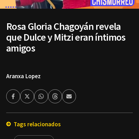
Rosa Gloria Chagoyán revela
que Dulce y Mitzi eran íntimos
amigos
Aranxa Lopez
Facebook
Twitter
Whatsapp
Threads
Enviar
por
Email
Tags relacionados