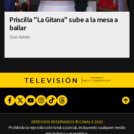
Priscilla "La Gitana" sube a la mesa a
bailar
User Admin
TELEVISIÓN
Facebook
Twitter
Youtube
Instagram
TikTok
Threads
Subi
DERECHOS RESERVADOS © CANAL 6 2026
Prohibida la reproducción total o parcial, incluyendo cualquier medio
electrónico o magnético.