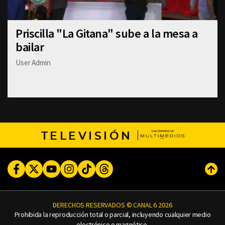
Priscilla "La Gitana" sube a la mesa a
bailar
User Admin
TELEVISIÓN
Facebook
Twitter
Youtube
Instagram
TikTok
Threads
Subi
DERECHOS RESERVADOS © CANAL 6 2026
Prohibida la reproducción total o parcial, incluyendo cualquier medio
electrónico o magnético.