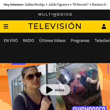
Galilea Montijo
Julián Figueroa
"El Recodo"
Mariana Och
TELEVISIÓN
EN VIVO
RADIO
Últimos Videos
Programas
Telediar
Video