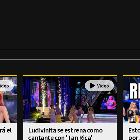
á el
Ludivinita se estrena como
Esto
cantante con 'Tan Rica'
por 