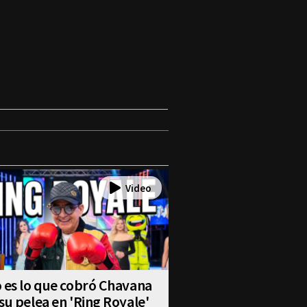
 es lo que cobró Chavana
su pelea en 'Ring Royale'