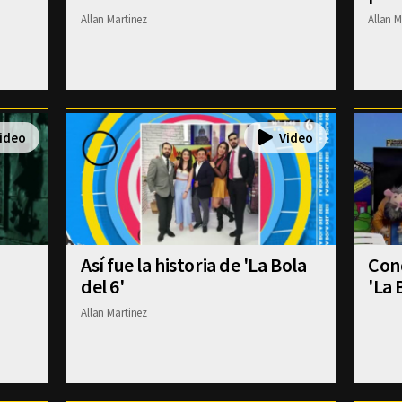
Allan Martinez
Allan M
Así fue la historia de 'La Bola
Con
del 6'
'La 
Allan Martinez