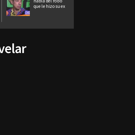
habla del robo
que le hizo su ex
velar