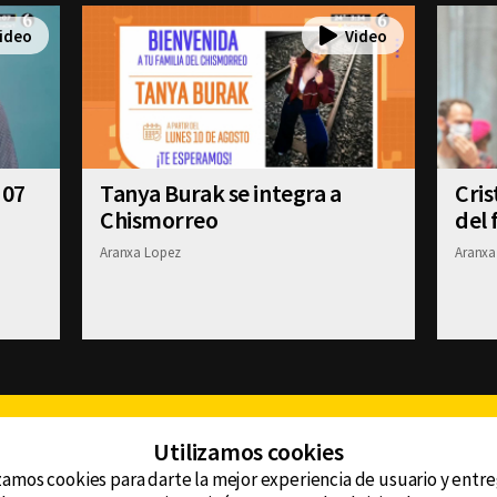
 07
Tanya Burak se integra a
Cris
Chismorreo
del 
Aranxa Lopez
Aranxa
Facebook
Twitter
Youtube
Instagram
TikTok
Th
Utilizamos cookies
zamos cookies para darte la mejor experiencia de usuario y entr