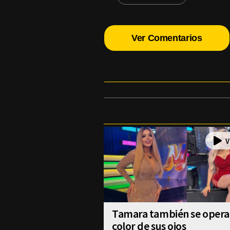
Ver Comentarios
Tamara también se operar
color de sus ojos