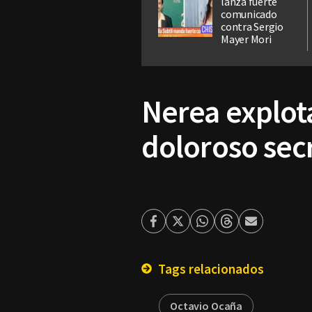
lanza fuerte
comunicado
contra Sergio
Mayer Mori
Nerea explota
doloroso sec
Facebook
Twitter
Whatsapp
Threads
Enviar
por
Email
Tags relacionados
Octavio Ocaña