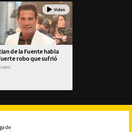
tian de la Fuente habla
fuerte robo que sufrió
 Lopez
reads
Subir
ega de