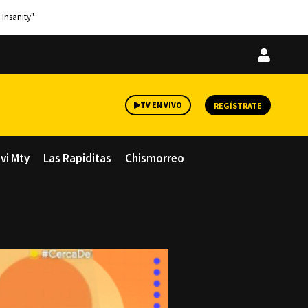
 Insanity"
Iniciar
sesión
TV EN VIVO
REGÍSTRATE
avi Mty
Las Rapiditas
Chismorreo