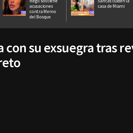
Regil sostiene
Saritas cuiden la
acusaciones
casa de Miami
contra Memo
del Bosque
 con su exsuegra tras re
reto