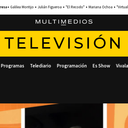
Galilea Montijo
Julián Figueroa
"El Recodo"
Mariana Ochoa
"Virtual
TELEVISIÓN
Programas
Telediario
Programación
Es Show
Vival