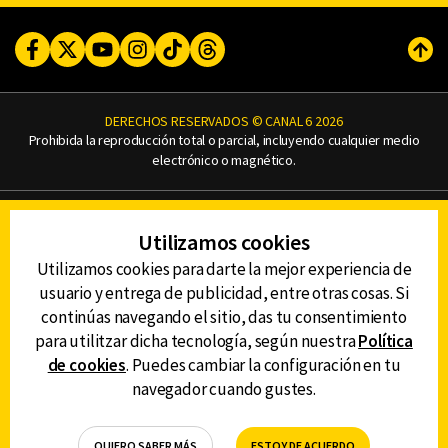
Facebook
Twitter
Youtube
Instagram
TikTok
Threads
Subi
DERECHOS RESERVADOS © CANAL 6 2026
Prohibida la reproducción total o parcial, incluyendo cualquier medio
electrónico o magnético.
CONTACTO
Utilizamos cookies
AVISO DE PRIVACIDAD
AVISO LEGAL
Utilizamos cookies para darte la mejor experiencia de
DEFENSORÍA DE LAS AUDIENCIAS
usuario y entrega de publicidad, entre otras cosas. Si
continúas navegando el sitio, das tu consentimiento
para utilitzar dicha tecnología, según nuestra
Política
de cookies
. Puedes cambiar la configuración en tu
DESCARGA LA APP DE CANAL 6
navegador cuando gustes.
QUIERO SABER MÁS
ESTOY DE ACUERDO