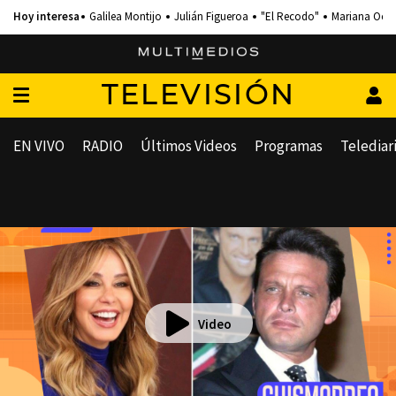
Galilea Montijo
Julián Figueroa
"El Recodo"
Mariana Och
TELEVISIÓN
EN VIVO
RADIO
Últimos Videos
Programas
Telediar
Video